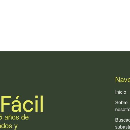
Nave
Inicio
Sobre
nosotr
5 años de
Busca
ados y
subast