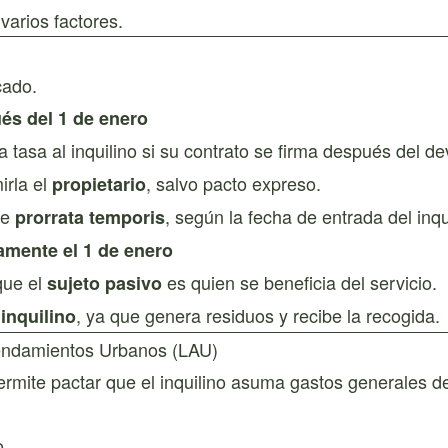
arios factores.
cado.
és del 1 de enero
la tasa al inquilino si su contrato se firma después del d
irla el
, salvo pacto expreso.
propietario
se
, según la fecha de entrada del inqu
prorrata temporis
amente el 1 de enero
que el
es quien se beneficia del servicio.
sujeto pasivo
, ya que genera residuos y recibe la recogida.
 inquilino
rendamientos Urbanos (LAU)
permite pactar que el inquilino asuma gastos generales 
o.