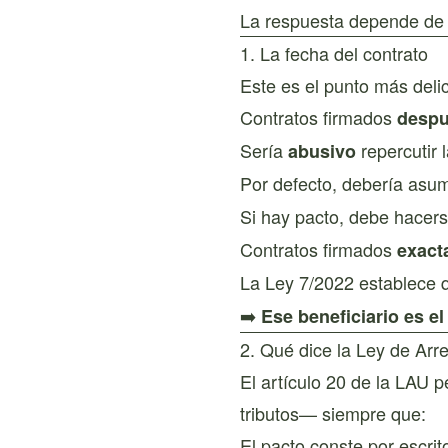
La respuesta depende de v
1. La fecha del contrato
Este es el punto más deli
Contratos firmados
despu
Sería
repercutir 
abusivo
Por defecto, debería asum
Si hay pacto, debe hacer
Contratos firmados
exact
La Ley 7/2022 establece 
➡️
Ese beneficiario es el
2. Qué dice la Ley de Ar
El artículo 20 de la LAU 
tributos— siempre que:
El pacto conste por escrit