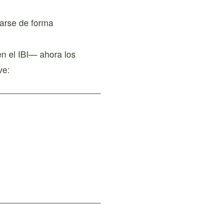
carse de forma
en el IBI— ahora los
ve: