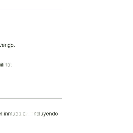
evengo.
ilino.
del inmueble —incluyendo