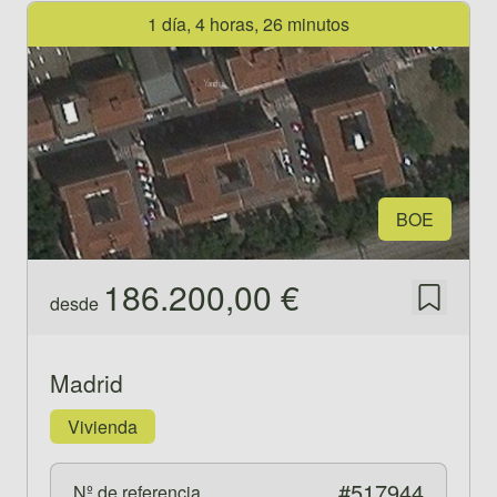
Ver propiedad 517944
1 día, 4 horas, 26 minutos
BOE
186.200,00 €
desde
Guardar
Madrid
Vivienda
#517944
Nº de referencia