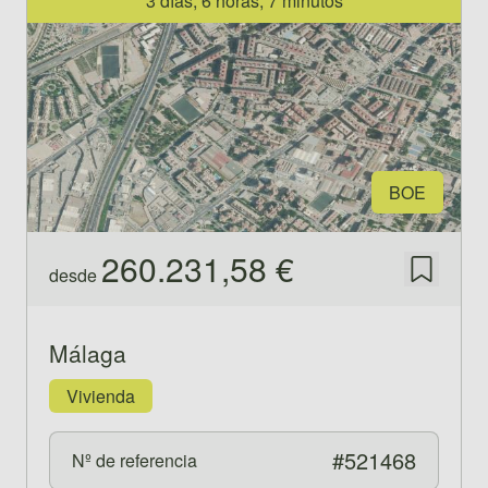
3 días, 6 horas, 7 minutos
BOE
260.231,58 €
desde
Guardar
Málaga
Vivienda
#521468
Nº de referencia