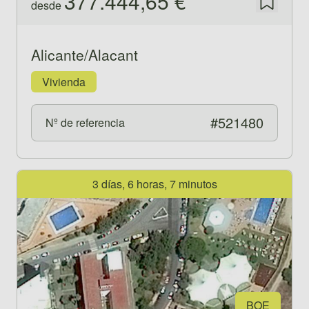
377.444,65 €
desde
Guardar
Alicante/Alacant
Vivienda
#521480
Nº de referencia
Ver propiedad 521464
3 días, 6 horas, 7 minutos
BOE