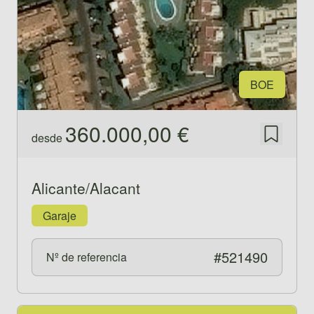
BOE
360.000,00 €
desde
Guardar
Alicante/Alacant
Garaje
#521490
Nº de referencia
Ver propiedad 521433