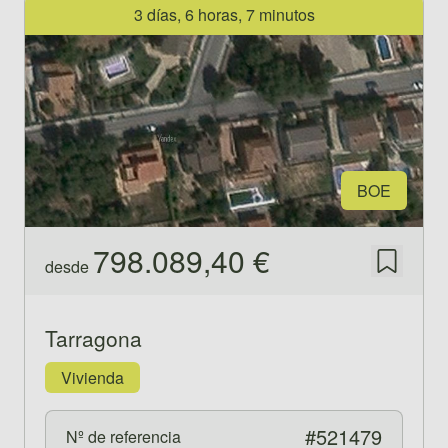
Ver propiedad 521479
3 días, 6 horas, 7 minutos
BOE
798.089,40 €
desde
Guardar
Tarragona
Vivienda
#521479
Nº de referencia