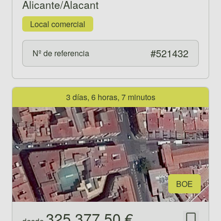
Alicante/Alacant
Local comercial
#521432
Nº de referencia
Ver propiedad 521452
3 días, 6 horas, 7 minutos
BOE
325.377,50 €