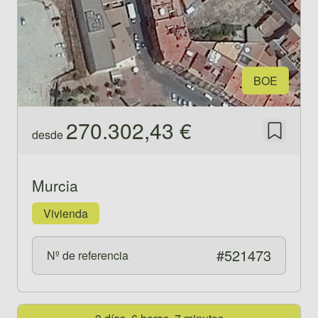
BOE
270.302,43 €
desde
Guardar
Murcia
Vivienda
#521473
Nº de referencia
Ver propiedad 521468