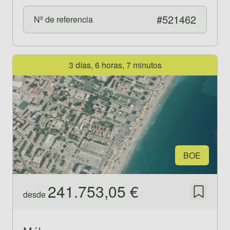
#521462
Nº de referencia
Ver propiedad 521492
3 días, 6 horas, 7 minutos
BOE
241.753,05 €
desde
Guardar