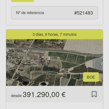
#521483
Nº de referencia
Ver propiedad 521435
3 días, 6 horas, 7 minutos
BOE
391.290,00 €
desde
Guardar