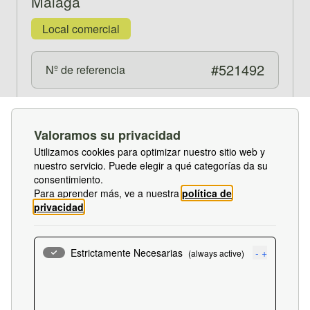
Málaga
Local comercial
#521492
Nº de referencia
Ver propiedad 521453
3 días, 6 horas, 7 minutos
Valoramos su privacidad
Utilizamos cookies para optimizar nuestro sitio web y
nuestro servicio. Puede elegir a qué categorías da su
consentimiento.
Para aprender más, ve a nuestra
política de
privacidad
.
BOE
Estrictamente Necesarias
-
+
(always active)
Cookie:
SF_cookies_consent
240.905,65 €
Descripción:
Esta cookie almacena tus preferencias de
desde
Guardar
consentimiento de cookies para este sitio web. Es esencial